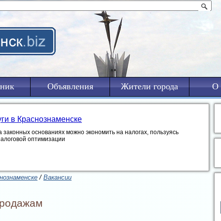
ник
Объявления
Жители города
О 
уги в Краснознаменске
а законных основаниях можно экономить на налогах, пользуясь
налоговой оптимизации
нознаменске
/
Вакансии
продажам