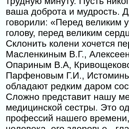
трудную минуту. Пусть нико
ваша доброта и мудрость. 
говорили: «Перед великим 
голову, перед великим сердц
Склонить колени хочется пе
Масленкиным В.Г., Алексеен
Опариным В.А, Кривощеково
Парфеновым Г.И., Истомины
обладают редким даром сос
Сложно представит нашу ме
медицинской сестры. Это о
профессий нашего времени, 
человека, его здоровье - г