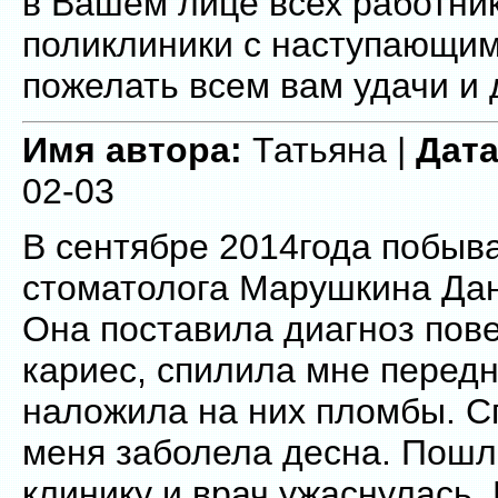
в Вашем лице всех работни
поликлиники с наступающи
пожелать всем вам удачи и 
Имя автора:
Татьяна |
Дата
02-03
В сентябре 2014года побыва
стоматолога Марушкина Дан
Она поставила диагноз пов
кариес, спилила мне передн
наложила на них пломбы. Сп
меня заболела десна. Пошл
клинику и врач ужаснулась. 