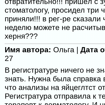
отвратительно!!! пришёл с 
стоматологу, просидел три ч
приняли!!! в рег-ре сказал
неделю можете не расчитыва
херня???
Имя автора:
Ольга |
Дата 
27
В регистратуре ничего не зн
знать. Нужна была справка 
что анализы на яйцеглтст о
Регистратура отправила к т
терапевт к дерматологу. И ни