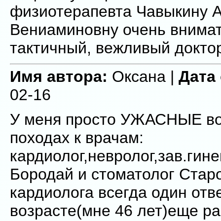
физиотерапевта Чавыкину 
Вениаминовну очень внима
тактичный, вежливый докто
Имя автора:
Оксана |
Дата
02-16
У меня просто УЖАСНЫЕ во
походах к врачам:
кардиолог,невролог,зав.гин
Бородай и стоматолог Старо
кардиолога всегда один отв
возрасте(мне 46 лет)еще ра