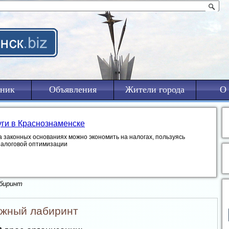
ник
Объявления
Жители города
О 
уги в Краснознаменске
а законных основаниях можно экономить на налогах, пользуясь
налоговой оптимизации
абиринт
жный лабиринт