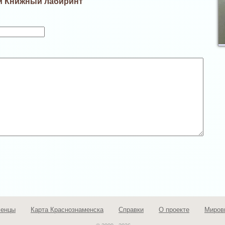
ии Книжный лабиринт
менцы
Карта Краснознаменска
Справки
О проекте
Миров