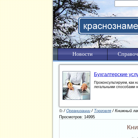
Новости
Справоч
Бухгалтерские усл
Проконсультируем, как н
легальными способами 
/
Организации
/
Торговля
/ Книжный л
Просмотров: 14995
Кни